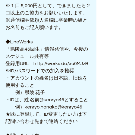
※１口 5,000円として、できましたら２
口以上のご協力をお願いいたします。
※通信欄や依頼人名欄に卒業時の組と
お名前もご記入願います。
◆LineWorks
「県陵高46回生」情報発信や、今後の
スケジュール共有等
登録用URL：http://works.do/xu0MJzB
※ID/パスワードでの加入を推奨
・アカウントの姓名は日本語、旧姓を
使用すること
　　例）県陵 花子
・IDは、姓.名前@kenryo46とすること
　　例）kenryo.hanako@kenryo46
★既に登録して、ID変更したい方は下
記問い合わせ先まで連絡ください